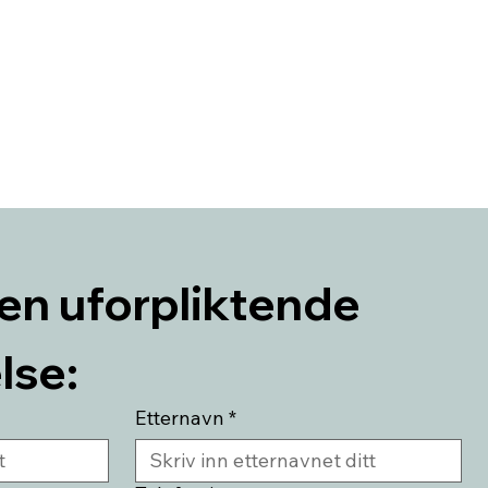
en uforpliktende 
lse:
Etternavn
*