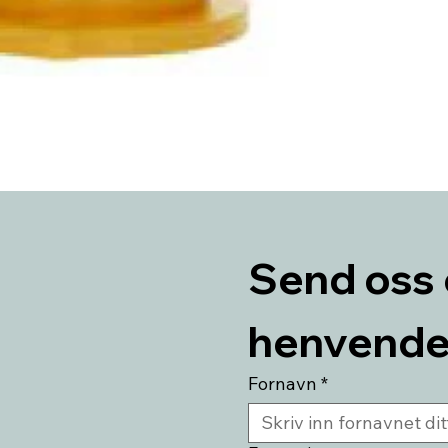
Send oss 
henvende
Fornavn
*