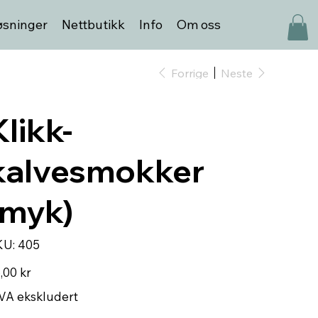
øsninger
Nettbutikk
Info
Om oss
Forrige
Neste
Klikk-
kalvesmokker
(myk)
SKU
KU:
405
405
,00 kr
A ekskludert