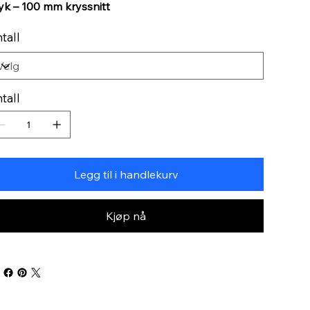
k – 100 mm kryssnitt
tall
tall
Legg til i handlekurv
Kjøp nå