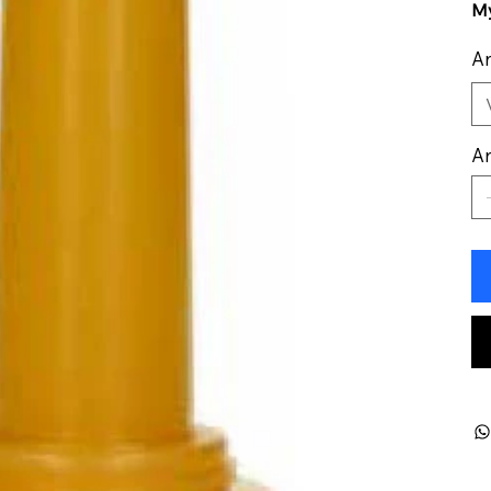
My
An
An