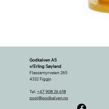
Godkalven AS
v/Erling Søyland
Flassamyrveien 265
4332 Figgjo
Tel.
+47 908 26 618
post@godkalven.no