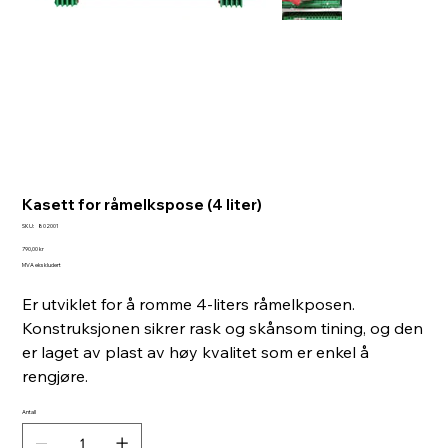
Kasett for råmelkspose (4 liter)
SKU
SKU:
802001
802001
Pris
790,00 kr
MVA ekskludert
Er utviklet for å romme 4-liters råmelkposen.
Konstruksjonen sikrer rask og skånsom tining, og den
er laget av plast av høy kvalitet som er enkel å
rengjøre.
Antall