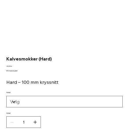
Kalvesmokker (Hard)
Pris
26,00 kr
MVA ekskludert
Hard – 100 mm kryssnitt
Antall
Antall