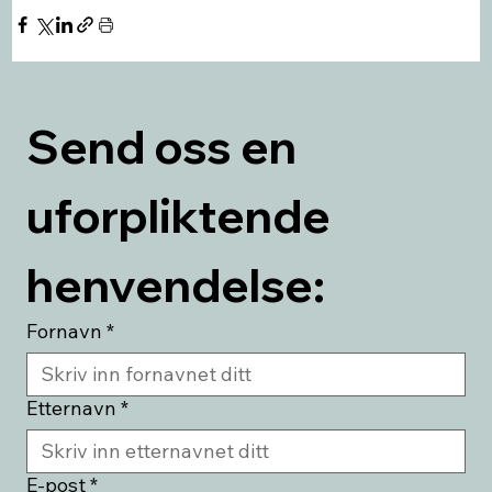
Send oss en 
uforpliktende 
henvendelse:
Fornavn
*
Etternavn
*
E-post
*