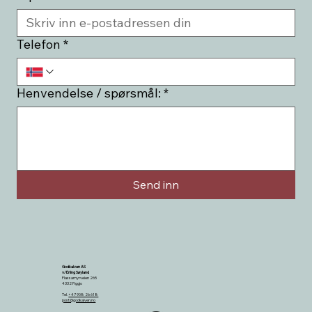
Telefon
*
Henvendelse / spørsmål:
*
Send inn
Godkalven AS
v/Erling Søyland
Flassamyrveien 265
4332 Figgjo
Tel.
+47 908 26 618
post@godkalven.no