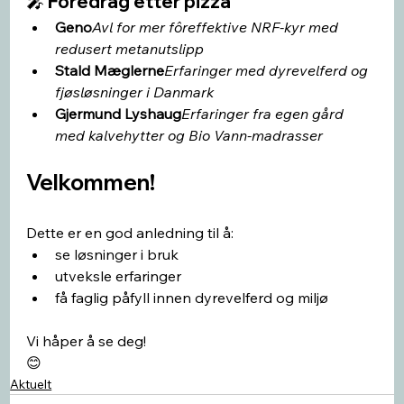
🎤 Foredrag etter pizza
Geno
Avl for mer fôreffektive NRF-kyr med 
redusert metanutslipp
Stald Mæglerne
Erfaringer med dyrevelferd og 
fjøsløsninger i Danmark
Gjermund Lyshaug
Erfaringer fra egen gård 
med kalvehytter og Bio Vann-madrasser
Velkommen!
Dette er en god anledning til å:
se løsninger i bruk
utveksle erfaringer
få faglig påfyll innen dyrevelferd og miljø
Vi håper å se deg!
😊
Aktuelt